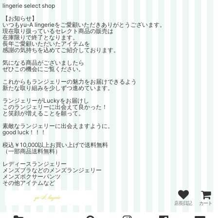
lingerie select shop
【お知らせ】
いつもyu-A lingerieをご愛顧いただきありがとうございます。
現在取り扱っているセレクト商品の販売は
在庫限りで終了となります。
長年ご愛顧いただいたアイテムを
感謝の気持ちを込めてご紹介しております。
気になる商品がございましたら
ぜひこの機会にご覧ください。
これからもランジェリーの魅力をお届けできるよう
新たな取り組みを少しずつ進めています。
ランジェリーがLuckyをお届けし
このランジェリーに出会えて良かった！
と笑顔が増えることを願って。
素敵なランジェリーに出会えますように。
good luck！！！
税込￥10,000以上お買い上げで送料無料
（一部商品送料無料）
レディースランジェリー
メンズブラなどのメンズランジェリー
メンズボクサーパンツ
その他アイテムなど
店長日記
カート