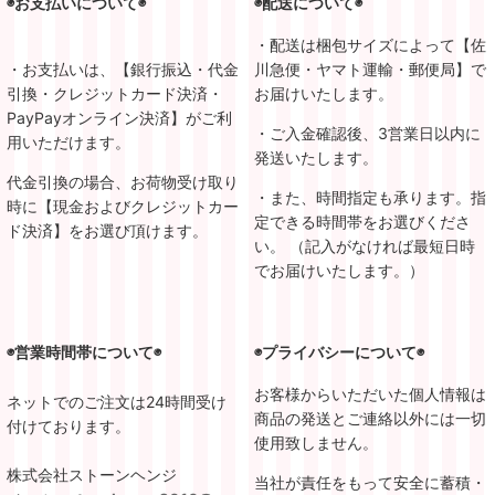
◉お支払いについて◉
◉配送について◉
・配送は梱包サイズによって【佐
・お支払いは、【銀行振込・代金
川急便・ヤマト運輸・郵便局】で
引換・クレジットカード決済・
お届けいたします。
PayPayオンライン決済】がご利
・ご入金確認後、3営業日以内に
用いただけます。
発送いたします。
代金引換の場合、お荷物受け取り
・また、時間指定も承ります。指
時に【現金およびクレジットカー
定できる時間帯をお選びくださ
ド決済】をお選び頂けます。
い。 （記入がなければ最短日時
でお届けいたします。）
◉営業時間帯について◉
◉プライバシーについて◉
お客様からいただいた個人情報は
ネットでのご注文は24時間受け
商品の発送とご連絡以外には一切
付けております。
使用致しません。
株式会社ストーンヘンジ
当社が責任をもって安全に蓄積・