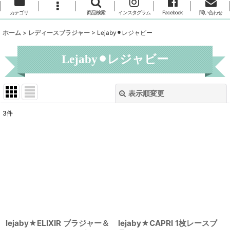
カテゴリ
商品検索
インスタグラム
Facebook
問い合わせ
ホーム
>
レディースブラジャー
>
Lejaby⚫︎レジャビー
Lejaby⚫︎レジャビー
表示順変更
閉じる
3
件
表示数
:
並び順
:
絞り込む
lejaby★ELIXIR ブラジャー＆
lejaby★CAPRI 1枚レースブ