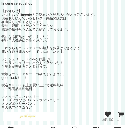
lingerie select shop
【お知らせ】
いつもyu-A lingerieをご愛顧いただきありがとうございます。
現在取り扱っているセレクト商品の販売は
在庫限りで終了となります。
長年ご愛顧いただいたアイテムを
感謝の気持ちを込めてご紹介しております。
気になる商品がございましたら
ぜひこの機会にご覧ください。
これからもランジェリーの魅力をお届けできるよう
新たな取り組みを少しずつ進めています。
ランジェリーがLuckyをお届けし
このランジェリーに出会えて良かった！
と笑顔が増えることを願って。
素敵なランジェリーに出会えますように。
good luck！！！
税込￥10,000以上お買い上げで送料無料
（一部商品送料無料）
レディースランジェリー
メンズブラなどのメンズランジェリー
メンズボクサーパンツ
その他アイテムなど
店長日記
カート