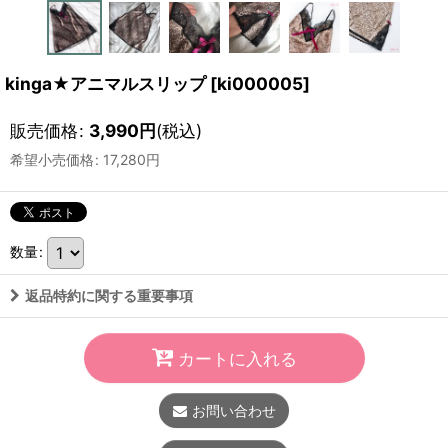
kinga★アニマルスリップ
[
ki000005
]
販売価格
:
3,990
円
(税込)
希望小売価格
:
17,280
円
数量
:
返品特約に関する重要事項
カートに入れる
お問い合わせ