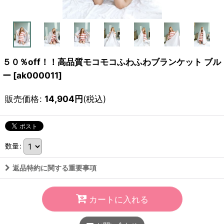
５０％off！！高品質モコモコふわふわブランケット ブル
ー
[
ak000011
]
販売価格
:
14,904
円
(税込)
数量
:
返品特約に関する重要事項
カートに入れる