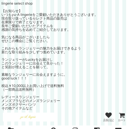
lingerie select shop
【お知らせ】
いつもyu-A lingerieをご愛顧いただきありがとうございます。
現在取り扱っているセレクト商品の販売は
在庫限りで終了となります。
長年ご愛顧いただいたアイテムを
感謝の気持ちを込めてご紹介しております。
気になる商品がございましたら
ぜひこの機会にご覧ください。
これからもランジェリーの魅力をお届けできるよう
新たな取り組みを少しずつ進めています。
ランジェリーがLuckyをお届けし
このランジェリーに出会えて良かった！
と笑顔が増えることを願って。
素敵なランジェリーに出会えますように。
good luck！！！
税込￥10,000以上お買い上げで送料無料
（一部商品送料無料）
レディースランジェリー
メンズブラなどのメンズランジェリー
メンズボクサーパンツ
その他アイテムなど
店長日記
カート