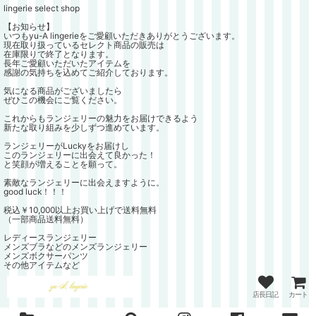
lingerie select shop
【お知らせ】
いつもyu-A lingerieをご愛顧いただきありがとうございます。
現在取り扱っているセレクト商品の販売は
在庫限りで終了となります。
長年ご愛顧いただいたアイテムを
感謝の気持ちを込めてご紹介しております。
気になる商品がございましたら
ぜひこの機会にご覧ください。
これからもランジェリーの魅力をお届けできるよう
新たな取り組みを少しずつ進めています。
ランジェリーがLuckyをお届けし
このランジェリーに出会えて良かった！
と笑顔が増えることを願って。
素敵なランジェリーに出会えますように。
good luck！！！
税込￥10,000以上お買い上げで送料無料
（一部商品送料無料）
レディースランジェリー
メンズブラなどのメンズランジェリー
メンズボクサーパンツ
その他アイテムなど
店長日記
カート