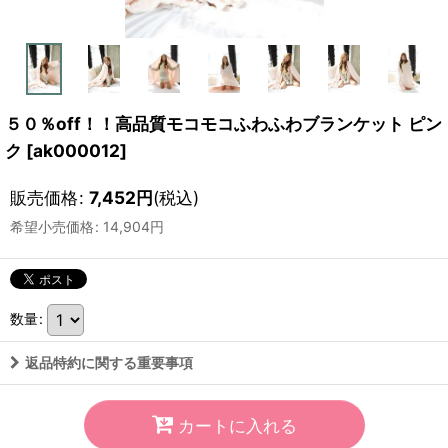
５０％off！！高品質モコモコふわふわブランケット ピン
ク
[
ak000012
]
販売価格
:
7,452
円
(税込)
希望小売価格
:
14,904
円
数量
:
返品特約に関する重要事項
カートに入れる