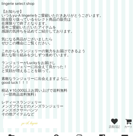
lingerie select shop
【お知らせ】
いつもyu-A lingerieをご愛顧いただきありがとうございます。
現在取り扱っているセレクト商品の販売は
在庫限りで終了となります。
長年ご愛顧いただいたアイテムを
感謝の気持ちを込めてご紹介しております。
気になる商品がございましたら
ぜひこの機会にご覧ください。
これからもランジェリーの魅力をお届けできるよう
新たな取り組みを少しずつ進めています。
ランジェリーがLuckyをお届けし
このランジェリーに出会えて良かった！
と笑顔が増えることを願って。
素敵なランジェリーに出会えますように。
good luck！！！
税込￥10,000以上お買い上げで送料無料
（一部商品送料無料）
レディースランジェリー
メンズブラなどのメンズランジェリー
メンズボクサーパンツ
その他アイテムなど
店長日記
カート