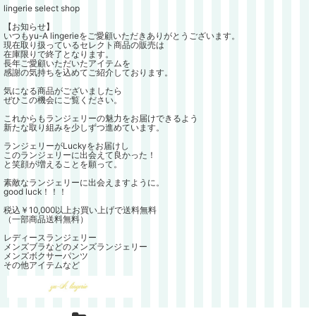
lingerie select shop
【お知らせ】
いつもyu-A lingerieをご愛顧いただきありがとうございます。
現在取り扱っているセレクト商品の販売は
在庫限りで終了となります。
長年ご愛顧いただいたアイテムを
感謝の気持ちを込めてご紹介しております。
気になる商品がございましたら
ぜひこの機会にご覧ください。
これからもランジェリーの魅力をお届けできるよう
新たな取り組みを少しずつ進めています。
ランジェリーがLuckyをお届けし
このランジェリーに出会えて良かった！
と笑顔が増えることを願って。
素敵なランジェリーに出会えますように。
good luck！！！
税込￥10,000以上お買い上げで送料無料
（一部商品送料無料）
レディースランジェリー
メンズブラなどのメンズランジェリー
メンズボクサーパンツ
その他アイテムなど